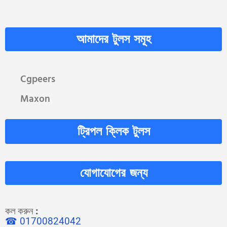
আমাদের টুলস সমূহ
Cgpeers
Maxon
ট্রিপল ক্লিক টুলস
যোগাযোগের জন্য
কল করুন
:
☎ 01700824042