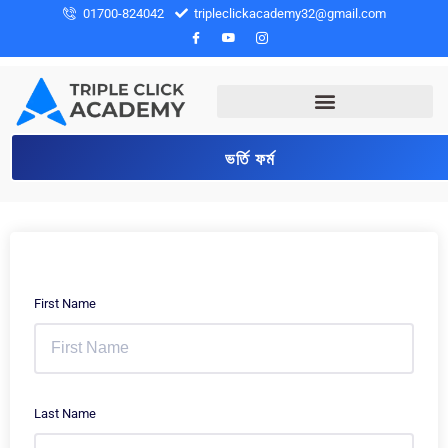
01700-824042
tripleclickacademy32@gmail.com
ভর্তি ফর্ম
First Name
Last Name