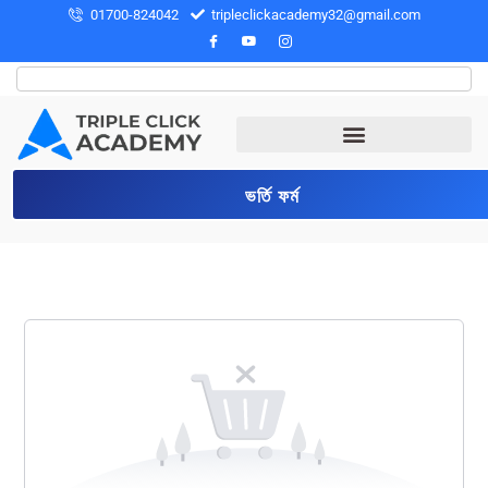
01700-824042
tripleclickacademy32@gmail.com
ভর্তি ফর্ম