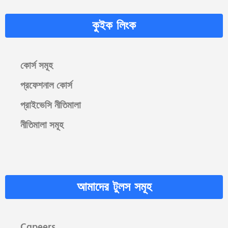
কুইক লিংক
কোর্স সমূহ
প্রফেশনাল কোর্স
প্রাইভেসি নীতিমালা
নীতিমালা সমূহ
আমাদের টুলস সমূহ
Cgpeers