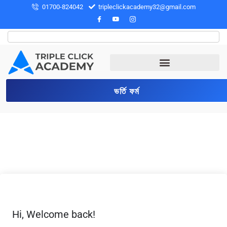
01700-824042
tripleclickacademy32@gmail.com
ভর্তি ফর্ম
Hi, Welcome back!