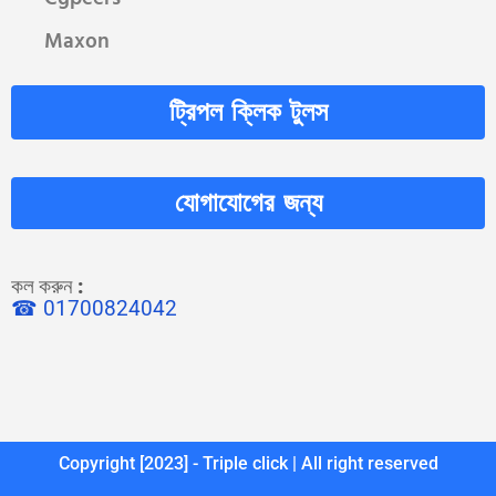
Maxon
ট্রিপল ক্লিক টুলস
যোগাযোগের জন্য
কল করুন
:
☎ 01700824042
Copyright [2023] - Triple click | All right reserved