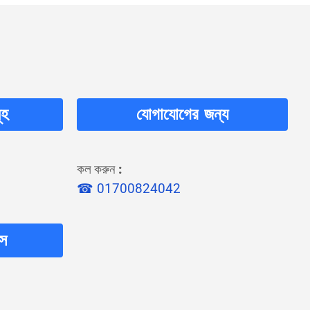
ূহ
যোগাযোগের জন্য
কল করুন
:
☎ 01700824042
লস