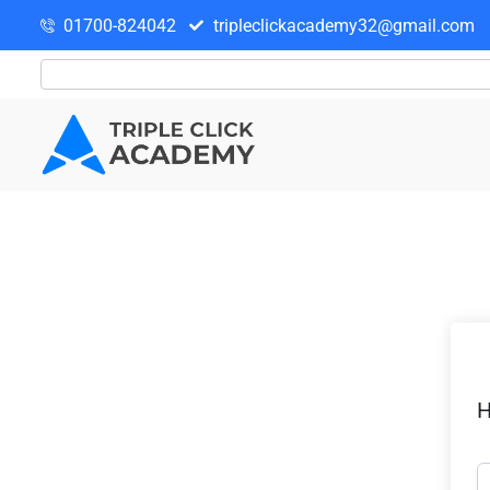
01700-824042
tripleclickacademy32@gmail.com
H