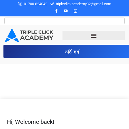
01700-824042
tripleclickacademy32@gmail.com
ভর্তি ফর্ম
Hi, Welcome back!