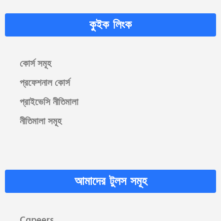
কুইক লিংক
কোর্স সমূহ
প্রফেশনাল কোর্স
প্রাইভেসি নীতিমালা
নীতিমালা সমূহ
আমাদের টুলস সমূহ
Cgpeers