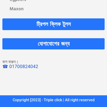
Maxon
ট্রিপল ক্লিক টুলস
যোগাযোগের জন্য
কল করুন
:
☎ 01700824042
Copyright [2023] - Triple click | All right reserved