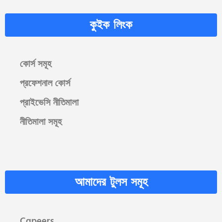
কুইক লিংক
কোর্স সমূহ
প্রফেশনাল কোর্স
প্রাইভেসি নীতিমালা
নীতিমালা সমূহ
আমাদের টুলস সমূহ
Cgpeers