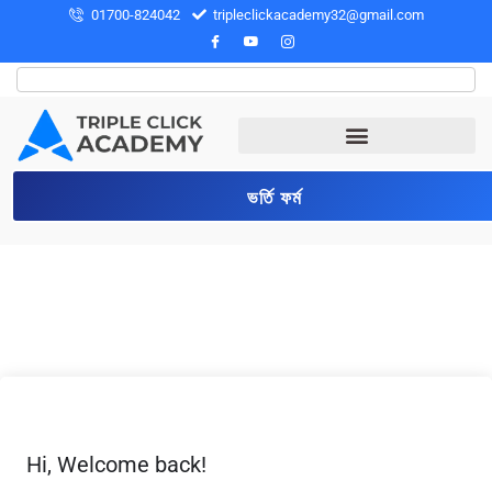
01700-824042
tripleclickacademy32@gmail.com
ভর্তি ফর্ম
Hi, Welcome back!