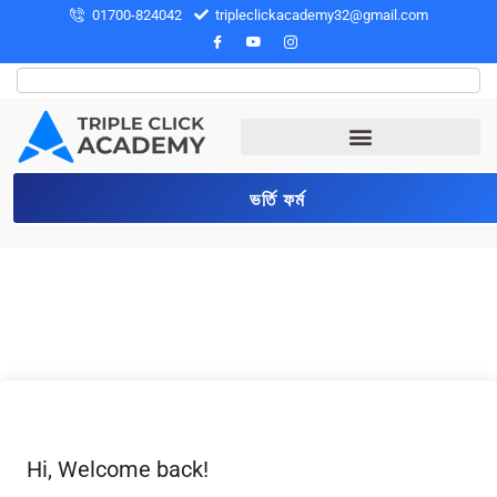
01700-824042
tripleclickacademy32@gmail.com
ভর্তি ফর্ম
Hi, Welcome back!