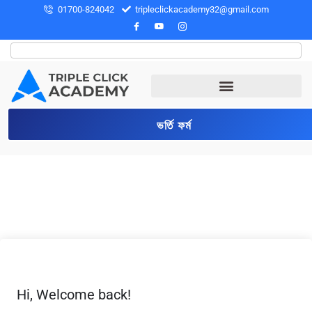
01700-824042
tripleclickacademy32@gmail.com
ভর্তি ফর্ম
Hi, Welcome back!