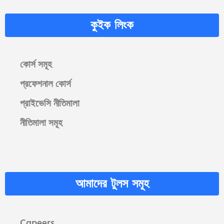
কুইক লিংক
কোর্স সমূহ
প্রফেশনাল কোর্স
প্রাইভেসি নীতিমালা
নীতিমালা সমূহ
আমাদের টুলস সমূহ
Cgpeers