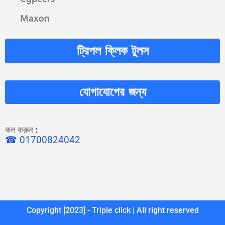
Maxon
ট্রিপল ক্লিক টুলস
যোগাযোগের জন্য
কল করুন
:
☎ 01700824042
Copyright [2023] - Triple click | All right reserved