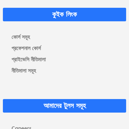
কুইক লিংক
কোর্স সমূহ
প্রফেশনাল কোর্স
প্রাইভেসি নীতিমালা
নীতিমালা সমূহ
আমাদের টুলস সমূহ
Cgpeers