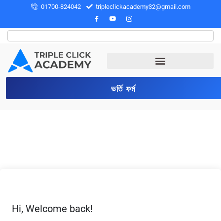
01700-824042
tripleclickacademy32@gmail.com
ভর্তি ফর্ম
Hi, Welcome back!