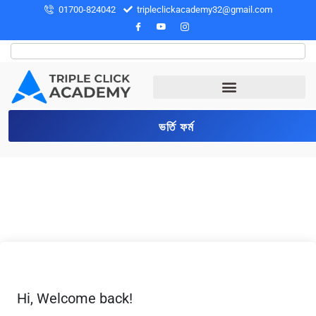
01700-824042
tripleclickacademy32@gmail.com
ভর্তি ফর্ম
Hi, Welcome back!