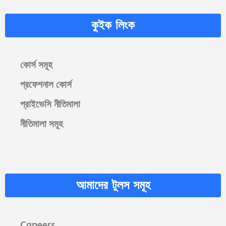
কুইক লিংক
কোর্স সমূহ
প্রফেশনাল কোর্স
প্রাইভেসি নীতিমালা
নীতিমালা সমূহ
আমাদের টুলস সমূহ
Cgpeers