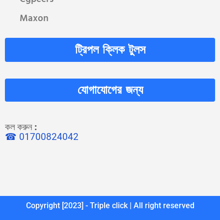
Maxon
ট্রিপল ক্লিক টুলস
যোগাযোগের জন্য
কল করুন
:
☎ 01700824042
Copyright [2023] - Triple click | All right reserved