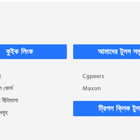
কুইক লিংক
আমাদের টুলস সম
হ
Cgpeers
ল কোর্স
Maxon
 নীতিমালা
ট্রিপল ক্লিক টু
সমূহ