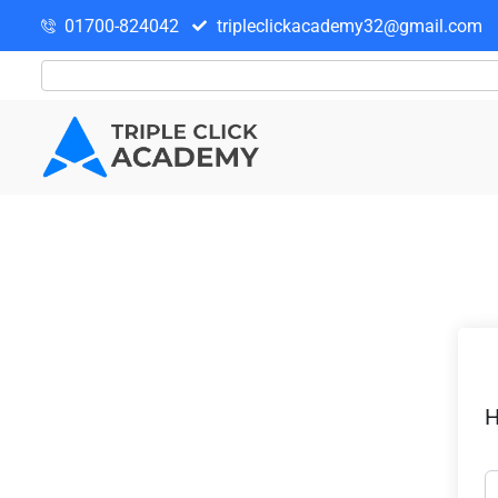
01700-824042
tripleclickacademy32@gmail.com
H