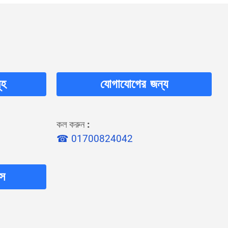
ূহ
যোগাযোগের জন্য
কল করুন
:
☎ 01700824042
লস