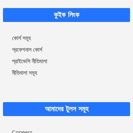
কুইক লিংক
কোর্স সমূহ
প্রফেশনাল কোর্স
প্রাইভেসি নীতিমালা
নীতিমালা সমূহ
আমাদের টুলস সমূহ
Cgpeers