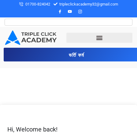
01700-824042
tripleclickacademy32@gmail.com
ভর্তি ফর্ম
Hi, Welcome back!