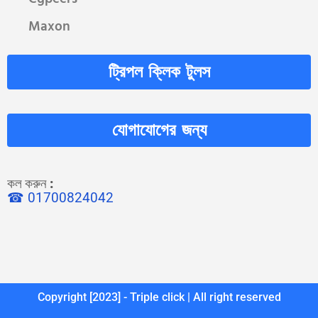
Maxon
ট্রিপল ক্লিক টুলস
যোগাযোগের জন্য
কল করুন
:
☎ 01700824042
Copyright [2023] - Triple click | All right reserved