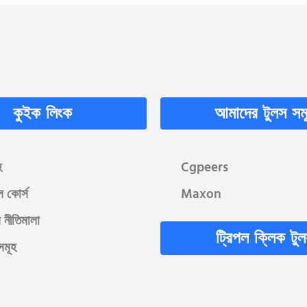
কুইক লিংক
আমাদের টুলস সম
হ
Cgpeers
ল কোর্স
Maxon
 নীতিমালা
ট্রিপল ক্লিক টু
সমূহ