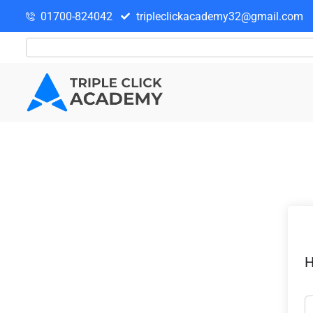
01700-824042
tripleclickacademy32@gmail.com
H