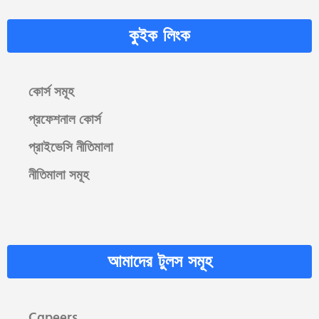
কুইক লিংক
কোর্স সমূহ
প্রফেশনাল কোর্স
প্রাইভেসি নীতিমালা
নীতিমালা সমূহ
আমাদের টুলস সমূহ
Cgpeers