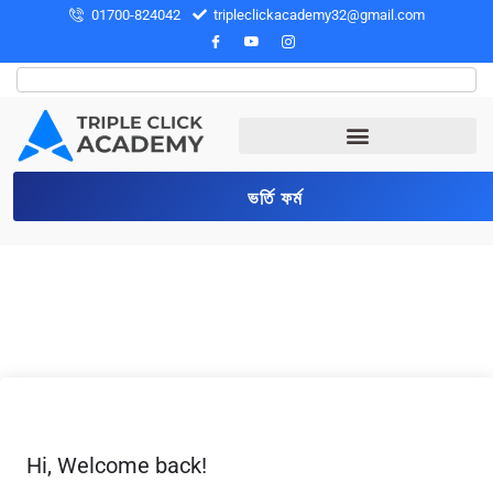
01700-824042
tripleclickacademy32@gmail.com
ভর্তি ফর্ম
Hi, Welcome back!