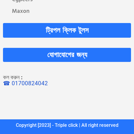
Maxon
ট্রিপল ক্লিক টুলস
যোগাযোগের জন্য
কল করুন
:
☎ 01700824042
Copyright [2023] - Triple click | All right reserved