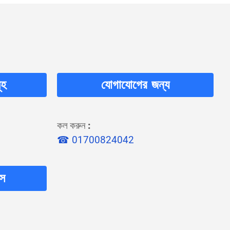
ূহ
যোগাযোগের জন্য
কল করুন
:
☎ 01700824042
লস