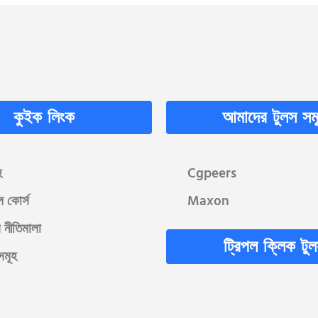
কুইক লিংক
আমাদের টুলস সম
হ
Cgpeers
ল কোর্স
Maxon
 নীতিমালা
ট্রিপল ক্লিক টু
সমূহ