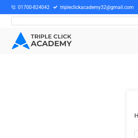
01700-824042
tripleclickacademy32@gmail.com
H