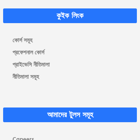
কুইক লিংক
কোর্স সমূহ
প্রফেশনাল কোর্স
প্রাইভেসি নীতিমালা
নীতিমালা সমূহ
আমাদের টুলস সমূহ
Cgpeers