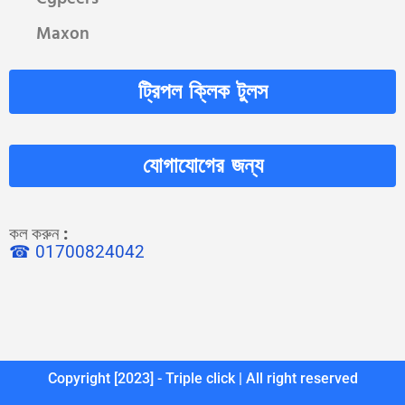
Maxon
ট্রিপল ক্লিক টুলস
যোগাযোগের জন্য
কল করুন
:
☎ 01700824042
Copyright [2023] - Triple click | All right reserved