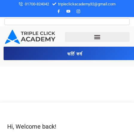
01700-824042
tripleclickacademy32@gmail.com
ভর্তি ফর্ম
Hi, Welcome back!