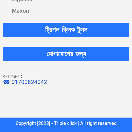
Maxon
ট্রিপল ক্লিক টুলস
যোগাযোগের জন্য
কল করুন
:
☎ 01700824042
Copyright [2023] - Triple click | All right reserved