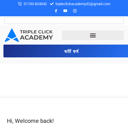
01700-824042
tripleclickacademy32@gmail.com
ভর্তি ফর্ম
Hi, Welcome back!