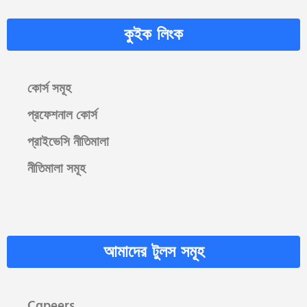
কুইক লিংক
কোর্স সমূহ
প্রফেশনাল কোর্স
প্রাইভেসি নীতিমালা
নীতিমালা সমূহ
আমাদের টুলস সমূহ
Cgpeers