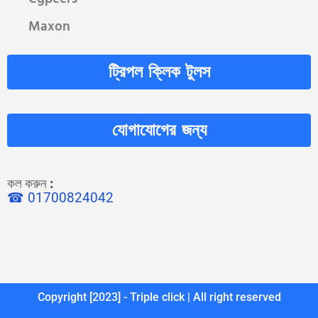
Maxon
ট্রিপল ক্লিক টুলস
যোগাযোগের জন্য
কল করুন
:
☎ 01700824042
Copyright [2023] - Triple click | All right reserved