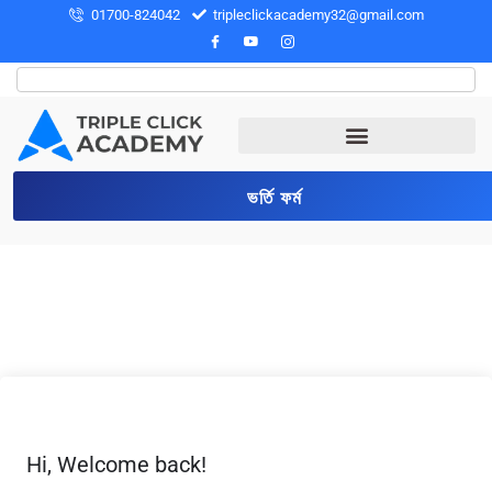
01700-824042
tripleclickacademy32@gmail.com
ভর্তি ফর্ম
Hi, Welcome back!