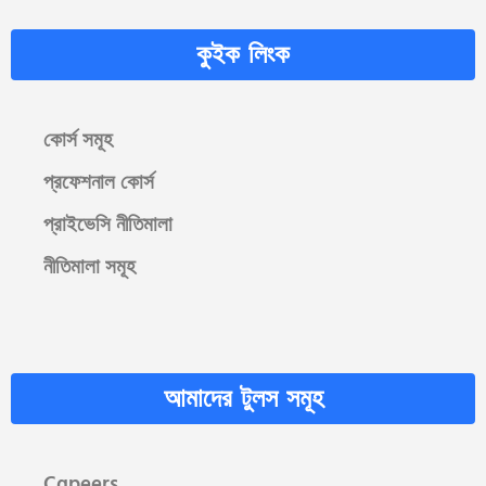
কুইক লিংক
কোর্স সমূহ
প্রফেশনাল কোর্স
প্রাইভেসি নীতিমালা
নীতিমালা সমূহ
আমাদের টুলস সমূহ
Cgpeers