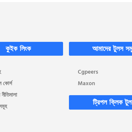
কুইক লিংক
আমাদের টুলস সম
হ
Cgpeers
ল কোর্স
Maxon
 নীতিমালা
ট্রিপল ক্লিক টু
সমূহ