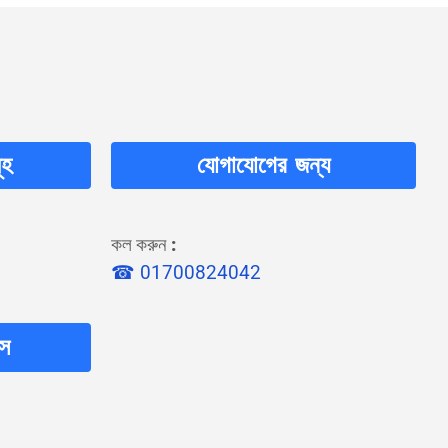
ূহ
যোগাযোগের জন্য
কল করুন
:
☎ 01700824042
লস