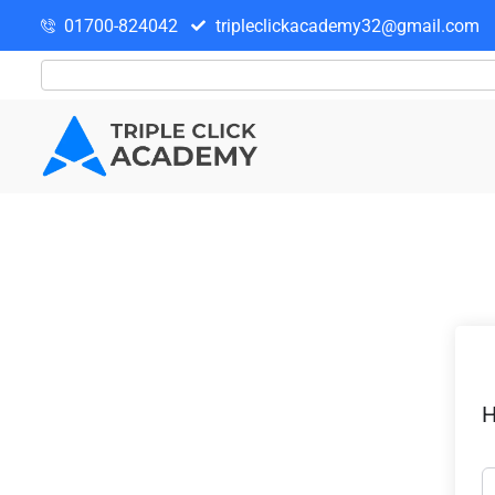
01700-824042
tripleclickacademy32@gmail.com
H