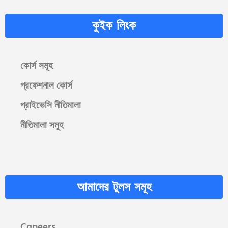
কুইক লিংক
কোর্স সমূহ
প্রফেশনাল কোর্স
প্রাইভেসি নীতিমালা
নীতিমালা সমূহ
আমাদের টুলস সমূহ
Cgpeers