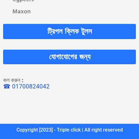
Maxon
ট্রিপল ক্লিক টুলস
যোগাযোগের জন্য
কল করুন
:
☎ 01700824042
Copyright [2023] - Triple click | All right reserved