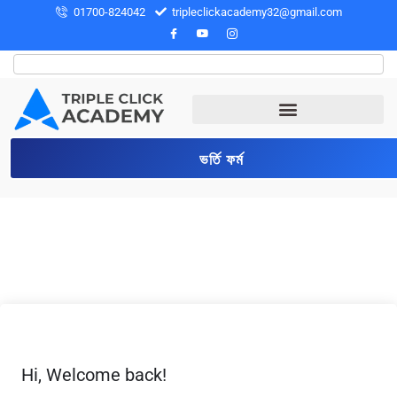
01700-824042
tripleclickacademy32@gmail.com
ভর্তি ফর্ম
Hi, Welcome back!