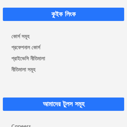
কুইক লিংক
কোর্স সমূহ
প্রফেশনাল কোর্স
প্রাইভেসি নীতিমালা
নীতিমালা সমূহ
আমাদের টুলস সমূহ
Cgpeers