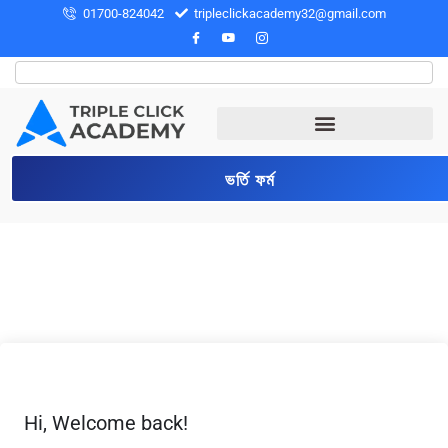
01700-824042
tripleclickacademy32@gmail.com
ভর্তি ফর্ম
Hi, Welcome back!