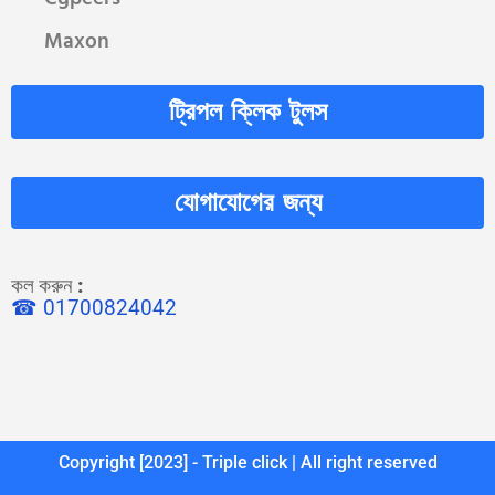
Maxon
ট্রিপল ক্লিক টুলস
যোগাযোগের জন্য
কল করুন
:
☎ 01700824042
Copyright [2023] - Triple click | All right reserved