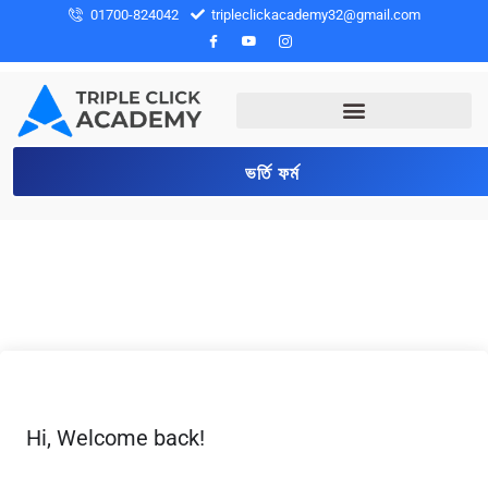
01700-824042
tripleclickacademy32@gmail.com
ভর্তি ফর্ম
Hi, Welcome back!