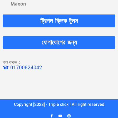
Maxon
ট্রিপল ক্লিক টুলস
যোগাযোগের জন্য
কল করুন
:
☎ 01700824042
Copyright [2023] - Triple click | All right reserved