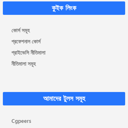
কুইক লিংক
কোর্স সমূহ
প্রফেশনাল কোর্স
প্রাইভেসি নীতিমালা
নীতিমালা সমূহ
আমাদের টুলস সমূহ
Cgpeers