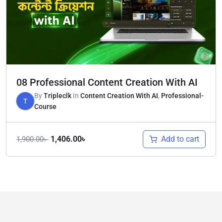
08 Professional Content Creation With AI
By
Tripleclk
In
Content Creation With AI
,
Professional-
T
Course
Add to cart
1,406.00
৳
1,900.00
৳