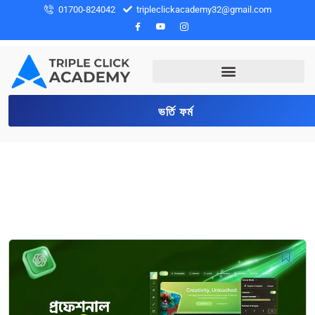
01700-824042
tripleclickacademy32@gmail.com
ভর্তি ফর্ম