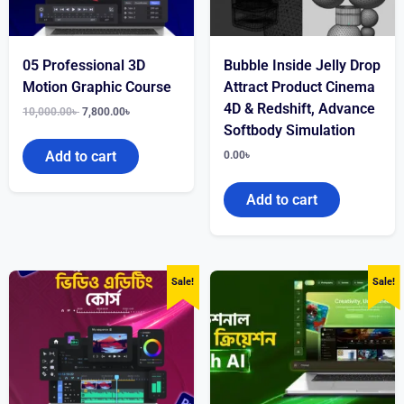
05 Professional 3D
Bubble Inside Jelly Drop
Motion Graphic Course
Attract Product Cinema
4D & Redshift, Advance
10,000.00
৳
7,800.00
৳
Softbody Simulation
Add to cart
0.00
৳
Add to cart
Sale!
Sale!