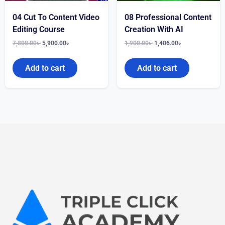
04 Cut To Content Video
08 Professional Content
Editing Course
Creation With AI
7,800.00
৳
5,900.00
৳
1,900.00
৳
1,406.00
৳
Add to cart
Add to cart